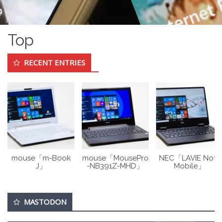
Top
RECENT ENTRIES
mouse「m-Book
mouse「MousePro
NEC「LAVIE Note
J」
-NB391Z-MHD」
Mobile」
MASTODON