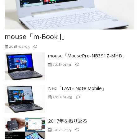
mouse「m-Book J」
2018-02-05
mouse「MousePro-NB391Z-MHD」
2018-01-31
NEC「LAVIE Note Mobile」
2018-01-25
2017年を振り返る
2017-12-29