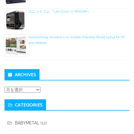
ユニットコム「Lev-C122-i7-RNSSM」
Announcing Windows 10 Insider Preview Build 15014 for PC
and Mobile
ARCHIVES
Archives
CATEGORIES
BABYMETAL
(12)