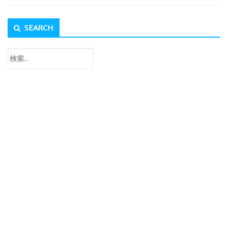
Secondary
SEARCH
Sidebar
検
索: