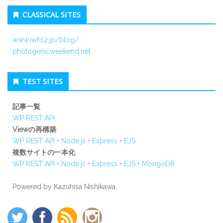
CLASSICAL SITES
www.iwh12.jp/blog/
photogenicweekend.net
TEST SITES
記事一覧
WP REST API
Viewの再構築
WP REST API + Node.js + Express + EJS
複数サイトの一本化
WP REST API + Node.js + Express + EJS + MongoDB
Powered by Kazuhisa Nishikawa.