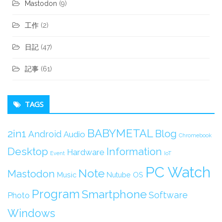
Mastodon
(9)
工作
(2)
日記
(47)
記事
(61)
TAGS
BABYMETAL
2in1
Blog
Android
Audio
Chromebook
Desktop
Information
Hardware
Event
IoT
PC Watch
Note
Mastodon
Music
Nutube
OS
Program
Smartphone
Software
Photo
Windows