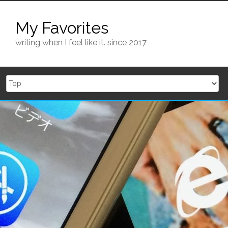
Skip
to
My Favorites
content
writing when I feel like it. since 2017