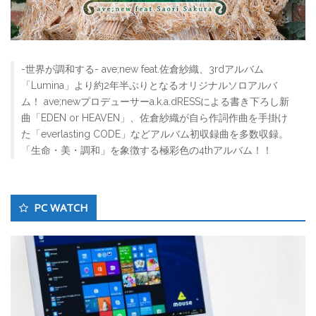
-世界が調和する- ave;new feat.佐倉紗織、3rdアルバム
「Lumina」より約2年半ぶりとなるオリジナルソロアルバ
ム！ ave;newプロデューサーa.k.a.dRESSによる書き下ろし新
曲「EDEN or HEAVEN」、佐倉紗織が自ら作詞作曲を手掛け
た「everlasting CODE」などアルバム初収録曲を多数収録。
「生命・美・調和」を象徴する極彩色の4thアルバム！！
PC WATCH